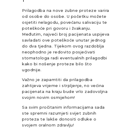
Prilagodba na nove zubne proteze varira
od osobe do osobe. U početku možete
osjetiti nelagodu, povećanu salivaciju te
poteškoće pri govoru i žvakanju.
Međutim, najveći broj pacijenata uspijeva
savladati ove poteškoće unutar jednog
do dva tjedna. Tijekom ovog razdoblja
neophodno je redovito posjećivati
stomatologa radi eventualnih prilagodbi
kako bi nošenje proteze bilo što
ugodnije.
Važno je zapamtiti da prilagodba
zahtijeva vrijeme i strpljenje, no većina
pacijenata na kraju bude vrlo zadovoljna
svojim novim osmijehom!
Sa svim pročitanim informacijama sada
ste spremni razumjeti svijet zubnih
proteza te lakše donositi odluke o
svojem oralnom zdravlju!