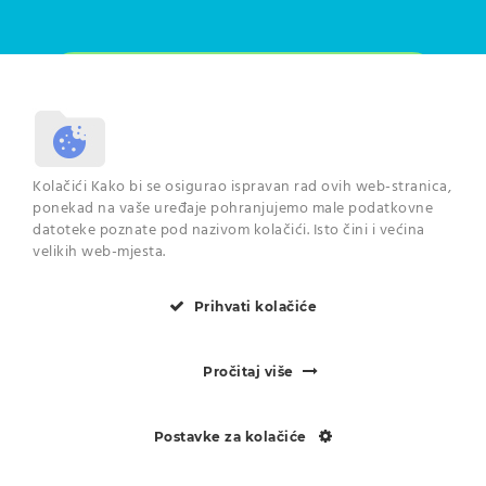
Odjaviti se možete u svakome trenutku. Pročitajte više o
Kolačići Kako bi se osigurao ispravan rad ovih web-stranica,
načinu na koji se koriste Vaši podaci na
poveznici
.
ponekad na vaše uređaje pohranjujemo male podatkovne
datoteke poznate pod nazivom kolačići. Isto čini i većina
velikih web-mjesta.
Prihvati kolačiće
© 2024 Centar dentalne
medicine Zadar
Pročitaj više
Postavke za kolačiće
NAZOVITE NAS