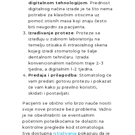
digitalnom tehnologijom
. Prednost
digitalnog načina izrade je ta što nema
potrebe za klasičnim otiscima uz
pomoć otisnih masa koji znaju često
biti neugodni za pacijenta.
Izrađivanje proteze
: Proteze se
izrađuju u zubnom laboratoriju na
temelju otisaka ili intraoralnog skena
kojeg izradi stomatolog te šalje
dentalnom tehničaru. Izrada
konvencionalnim načinom traje 2-3
tjedna, a digitalnim 1-2 tjedna.
Predaja i prilagodba
: Stomatolog će
vam predati gotovu protezu i pokazat
će vam kako ju pravilno koristiti,
skidati i postavljati.
Pacijenti se obično vrlo brzo nauče nositi
svoje nove proteze bez problema. Važno
je ne obeshrabriti se eventualnim
početnim poteškoćama te dolaziti na
kontrolne preglede kod stomatologa.
Sva dostupna
istraživanja
pokazuju da je