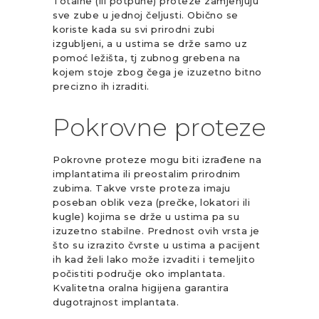
Totalne (ili potpune) proteze zamjenjuju
sve zube u jednoj čeljusti. Obično se
koriste kada su svi prirodni zubi
izgubljeni, a u ustima se drže samo uz
pomoć ležišta, tj zubnog grebena na
kojem stoje zbog čega je izuzetno bitno
precizno ih izraditi.
Pokrovne proteze
Pokrovne proteze mogu biti izrađene na
implantatima ili preostalim prirodnim
zubima. Takve vrste proteza imaju
poseban oblik veza (prečke, lokatori ili
kugle) kojima se drže u ustima pa su
izuzetno stabilne. Prednost ovih vrsta je
što su izrazito čvrste u ustima a pacijent
ih kad želi lako može izvaditi i temeljito
počistiti područje oko implantata.
Kvalitetna oralna higijena garantira
dugotrajnost implantata.