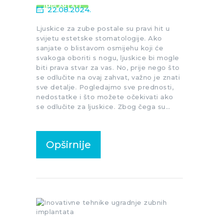
IMPLANTATI
22.08.2024.
Ljuskice za zube postale su pravi hit u
svijetu estetske stomatologije. Ako
sanjate o blistavom osmijehu koji će
svakoga oboriti s nogu, ljuskice bi mogle
biti prava stvar za vas. No, prije nego što
se odlučite na ovaj zahvat, važno je znati
sve detalje. Pogledajmo sve prednosti,
nedostatke i što možete očekivati ako
se odlučite za ljuskice. Zbog čega su…
Opširnije