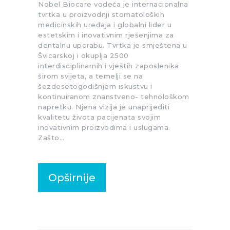
Nobel Biocare vodeća je internacionalna
tvrtka u proizvodnji stomatoloških
medicinskih uređaja i globalni lider u
estetskim i inovativnim rješenjima za
dentalnu uporabu. Tvrtka je smještena u
Švicarskoj i okuplja 2500
interdisciplinarnih i vještih zaposlenika
širom svijeta, a temelji se na
šezdesetogodišnjem iskustvu i
kontinuiranom znanstveno- tehnološkom
napretku. Njena vizija je unaprijediti
kvalitetu života pacijenata svojim
inovativnim proizvodima i uslugama.
Zašto…
Opširnije