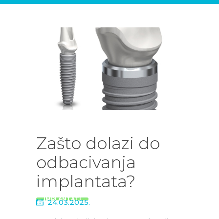
DENTALNIH
USLUGA
BLOG
KONTAKT
Zašto dolazi do
odbacivanja
implantata?
IMPLANTATI
24.03.2025.