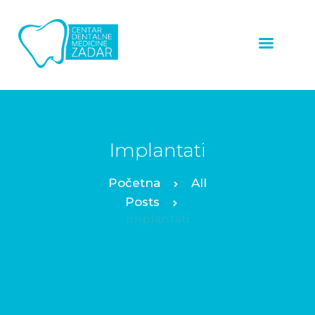
ZUBNI
IMPLANTATI
LJUSKICE ZA ZUBE
ZUBNE KRUNICE
Implantati
ALL ON 4™
All
PROTOKOL
Posts
Implantati
OSTALE USLUGE
NAŠI RADOVI
O NAMA
CJENIK