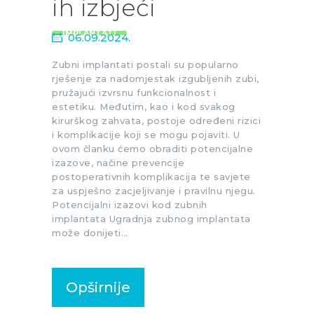
ih izbjeći
IMPLANTATI
06.09.2024.
Zubni implantati postali su popularno
rješenje za nadomjestak izgubljenih zubi,
pružajući izvrsnu funkcionalnost i
estetiku. Međutim, kao i kod svakog
kirurškog zahvata, postoje određeni rizici
i komplikacije koji se mogu pojaviti. U
ovom članku ćemo obraditi potencijalne
izazove, načine prevencije
postoperativnih komplikacija te savjete
za uspješno zacjeljivanje i pravilnu njegu.
Potencijalni izazovi kod zubnih
implantata Ugradnja zubnog implantata
može donijeti…
Opširnije