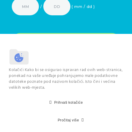
/
( mm / dd )
Odjaviti se možete u svakome trenutku. Pročitajte više o
Kolačići Kako bi se osigurao ispravan rad ovih web-stranica,
načinu na koji se koriste Vaši podaci na
poveznici
.
ponekad na vaše uređaje pohranjujemo male podatkovne
datoteke poznate pod nazivom kolačići. Isto čini i većina
velikih web-mjesta.
Prihvati kolačiće
© 2024 Centar dentalne
medicine Zadar
Pročitaj više