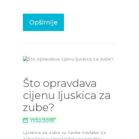
Opširnije
Što opravdava
cijenu ljuskica za
zube?
IMPLANTATI
17.02.2019.
Ljuskice za zube su tanke navlake za
zube koje se postavljaju na prednju