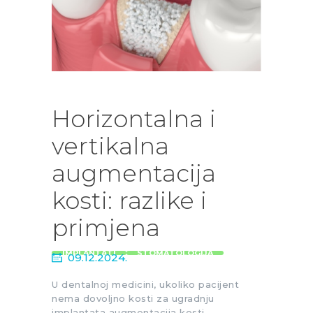
Horizontalna i
vertikalna
augmentacija
kosti: razlike i
primjena
IMPLANTATI
STOMATOLOGIJA
09.12.2024.
U dentalnoj medicini, ukoliko pacijent
nema dovoljno kosti za ugradnju
implantata augmentacija kosti