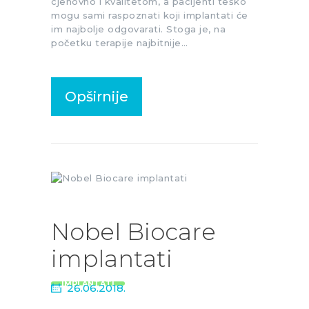
cjenovno i kvalitetom, a pacijenti teško
mogu sami raspoznati koji implantati će
im najbolje odgovarati. Stoga je, na
početku terapije najbitnije…
Opširnije
Nobel Biocare
implantati
IMPLANTATI
26.06.2018.