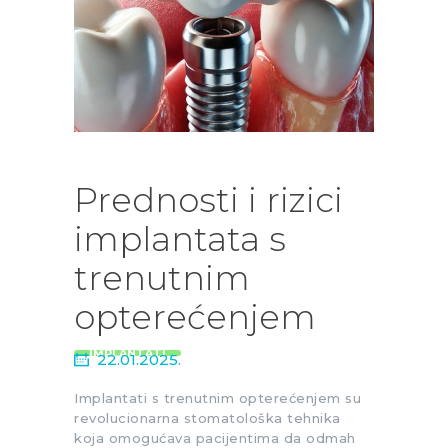
Prednosti i rizici
implantata s
trenutnim
opterećenjem
IMPLANTATI
22.01.2025.
Implantati s trenutnim opterećenjem su
revolucionarna stomatološka tehnika
koja omogućava pacijentima da odmah