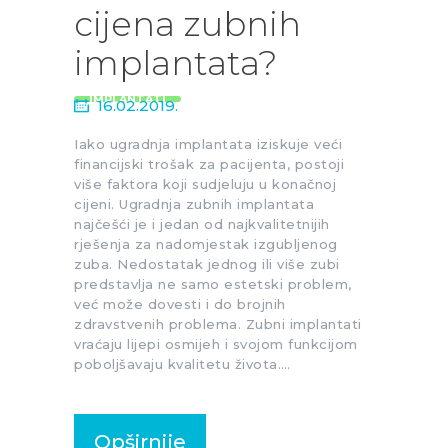
cijena zubnih
implantata?
IMPLANTATI
16.02.2019.
Iako ugradnja implantata iziskuje veći
financijski trošak za pacijenta, postoji
više faktora koji sudjeluju u konačnoj
cijeni. Ugradnja zubnih implantata
najčešći je i jedan od najkvalitetnijih
rješenja za nadomjestak izgubljenog
zuba. Nedostatak jednog ili više zubi
predstavlja ne samo estetski problem,
već može dovesti i do brojnih
zdravstvenih problema. Zubni implantati
vraćaju lijepi osmijeh i svojom funkcijom
poboljšavaju kvalitetu života.…
Opširnije