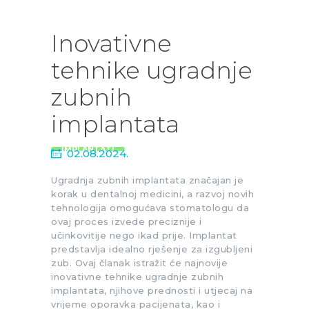
Inovativne
tehnike ugradnje
zubnih
implantata
IMPLANTATI
02.08.2024.
Ugradnja zubnih implantata značajan je
korak u dentalnoj medicini, a razvoj novih
tehnologija omogućava stomatologu da
ovaj proces izvede preciznije i
učinkovitije nego ikad prije. Implantat
predstavlja idealno rješenje za izgubljeni
zub. Ovaj članak istražit će najnovije
inovativne tehnike ugradnje zubnih
implantata, njihove prednosti i utjecaj na
vrijeme oporavka pacijenata, kao i