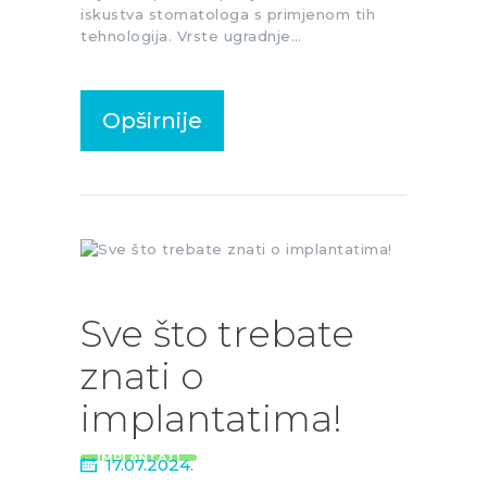
iskustva stomatologa s primjenom tih
tehnologija. Vrste ugradnje…
Opširnije
Sve što trebate
znati o
implantatima!
IMPLANTATI
17.07.2024.