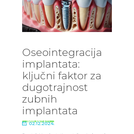
Oseointegracija
implantata:
ključni faktor za
dugotrajnost
zubnih
implantata
IMPLANTATI
02.12.2024.