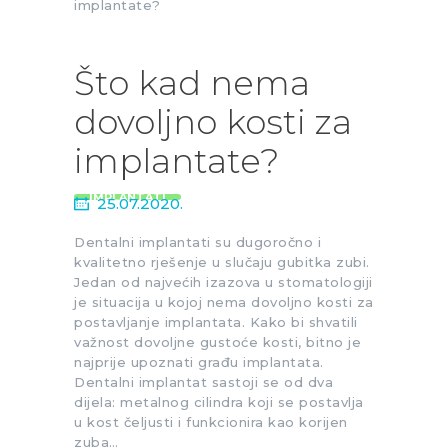
Što kad nema
dovoljno kosti za
implantate?
IMPLANTATI
25.07.2020.
Dentalni implantati su dugoročno i
kvalitetno rješenje u slučaju gubitka zubi.
Jedan od najvećih izazova u stomatologiji
je situacija u kojoj nema dovoljno kosti za
postavljanje implantata. Kako bi shvatili
važnost dovoljne gustoće kosti, bitno je
najprije upoznati građu implantata.
Dentalni implantat sastoji se od dva
dijela: metalnog cilindra koji se postavlja
u kost čeljusti i funkcionira kao korijen
zuba…