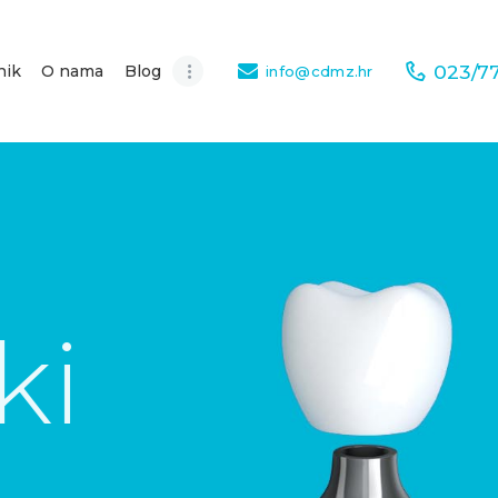
023/7
nik
O nama
Blog
info@cdmz.hr
ZUBNI
IMPLANTATI
LJUSKICE ZA
ZUBE
ZUBNE KRUNICE
ALL ON 4™
PROTOKOL