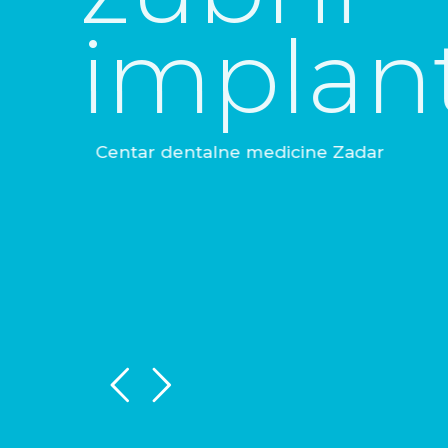
Profes
i struč
Vi ste posebni – mi vam pružamo tretm