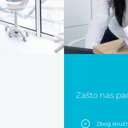
Zašto nas pac
Zbog stručn