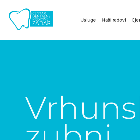
Usluge
Naši radovi
Cje