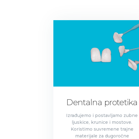
Dentalna protetika
Izrađujemo i postavljamo zubne
ljuskice, krunice i mostove.
Koristimo suvremene trajne
materijale za dugoročne