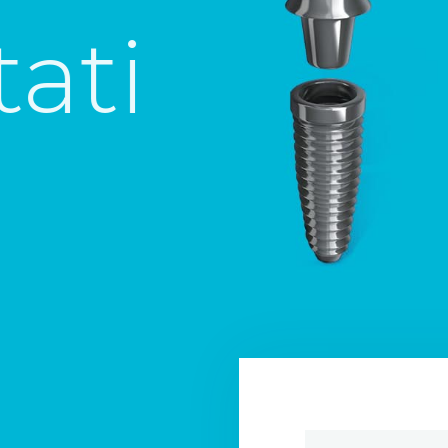
OSTALE USLUGE
NAŠI RADOVI
ionalan
O NAMA
an pristup
CJENIK
DENTALNIH
USLUGA
an kakav zaslužujete
BLOG