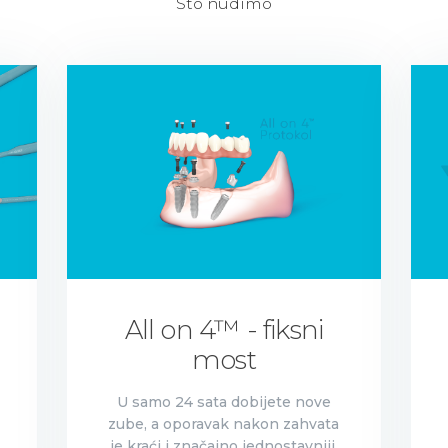
Što nudimo
All on 4™ - fiksni
most
U samo 24 sata dobijete nove
zube, a oporavak nakon zahvata
je kraći i značajno jednostavniji.