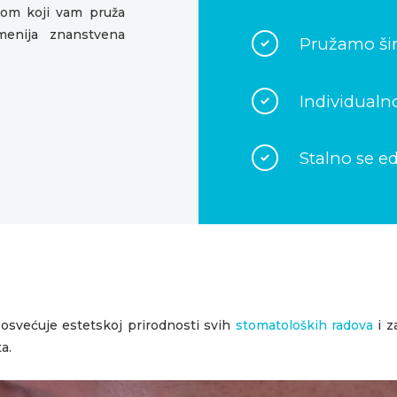
vom koji vam pruža
emenija znanstvena
Pružamo šir
Individualn
Stalno se e
svećuje estetskoj prirodnosti svih
stomatoloških radova
i z
a.