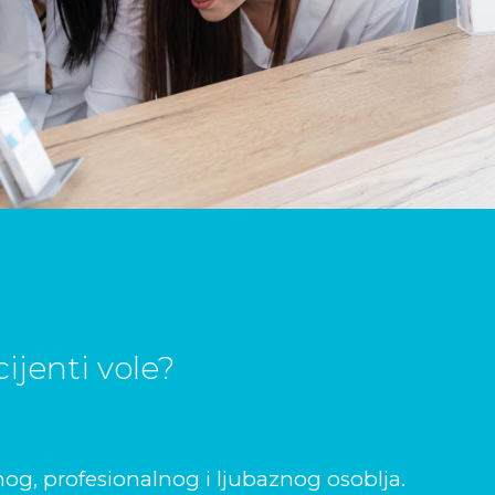
ijenti vole?
og, profesionalnog i ljubaznog osoblja.