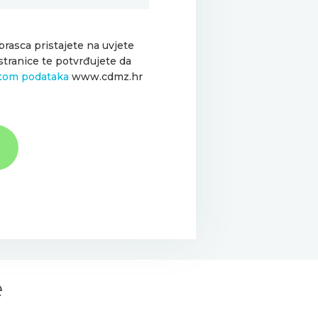
rasca pristajete na uvjete
stranice te potvrđujete da
itom podataka
www.cdmz.hr
e