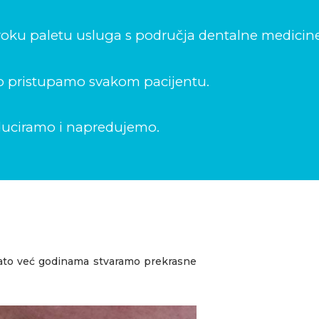
oku paletu usluga s područja dentalne medicine
o pristupamo svakom pacijentu.
duciramo i napredujemo.
ato već godinama stvaramo prekrasne