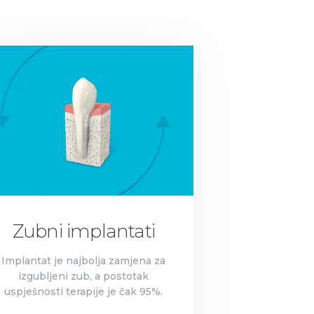
Zubni implantati
Implantat je najbolja zamjena za
izgubljeni zub, a postotak
uspješnosti terapije je čak 95%.