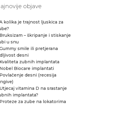
ajnovije objave
A kolika je trajnost ljuskica za
ube?
 Bruksizam – škripanje i stiskanje
ubi u snu
 Gummy smile ili pretjerana
idljivost desni
 Kvaliteta zubnih implantata
 Nobel Biocare implantati
 Povlačenje desni (recesija
ingive)
 Utjecaj vitamina D na srastanje
ubnih implantata?
 Proteze za zube na lokatorima