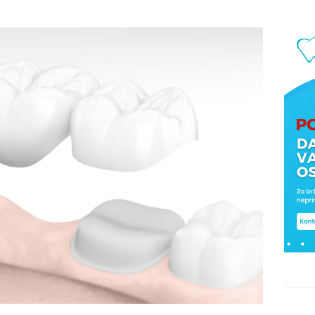
OSTALE USLUGE
NAŠI RADOVI
O NAMA
CJENIK
DENTALNIH
USLUGA
BLOG