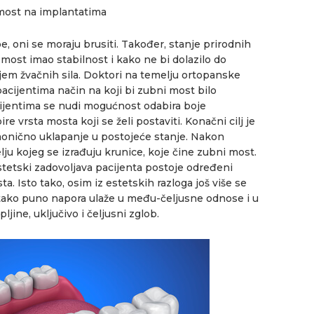
most na implantatima
e, oni se moraju brusiti. Također, stanje prirodnih
 most imao stabilnost i kako ne bi dolazilo do
jem žvačnih sila. Doktori na temelju ortopanske
acijentima način na koji bi zubni most bilo
acijentima se nudi mogućnost odabira boje
ire vrsta mosta koji se želi postaviti. Konačni cilj je
monično uklapanje u postojeće stanje. Nakon
ju kojeg se izrađuju krunice, koje čine zubni most.
stetski zadovoljava pacijenta postoje određeni
. Isto tako, osim iz estetskih razloga još više se
 tako puno napora ulaže u među-čeljusne odnose i u
jine, uključivo i čeljusni zglob.