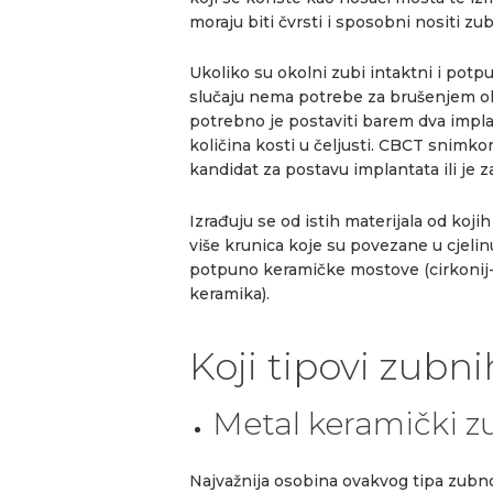
moraju biti čvrsti i sposobni nositi zu
Ukoliko su okolni zubi intaktni i potpu
slučaju nema potrebe za brušenjem ok
potrebno je postaviti barem dva implan
količina kosti u čeljusti. CBCT snimko
kandidat za postavu implantata ili je 
Izrađuju se od istih materijala od koji
više krunica koje su povezane u cjel
potpuno keramičke mostove (cirkonij-ok
keramika).
Koji tipovi zubn
Metal keramički z
Najvažnija osobina ovakvog tipa zubno