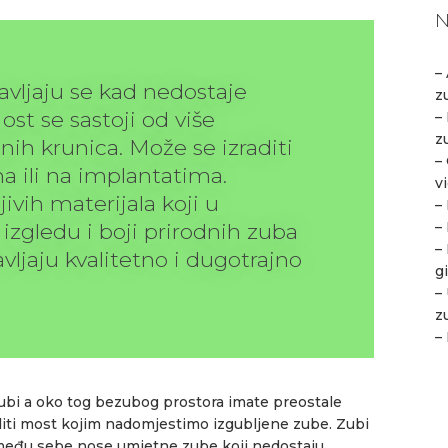
KONTAKT
N
– 
vljaju se kad nedostaje
z
Most se sastoji od više
–
z
h krunica. Može se izraditi
–
 ili na implantatima.
v
jivih materijala koji u
–
–
izgledu i boji prirodnih zuba
–
vljaju kvalitetno i dugotrajno
g
–
z
–
 zubi a oko tog bezubog prostora imate preostale
diti most kojim nadomjestimo izgubljene zube. Zubi
između sebe nose umjetne zube koji nedostaju