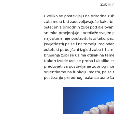
Zubni 
Ukoliko se postavljaju na prirodne zub
zubi mora biti zadovoljavajuće kako bi
oštećenja prirodnih zubi pod djelovan
snimke procjenjuje i predlaže svojim p
najoptimalnije postaviti. Isto tako, p
(svijetlosti) pa se i na temelju tog odab
estetski poboljšani izgled zuba i har
brušenja zubi se uzima otisak na temel
Nakon izrade radi se proba i ukoliko e
preduvjeti za postavljanje zubnog mosta
orijentiramo na funkciju mosta, pa se
postizanje prirodnog balansa usne šupl