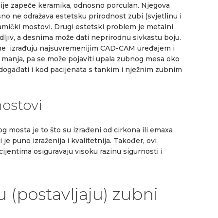
asnije zapeče keramika, odnosno porculan. Njegova
no ne odražava estetsku prirodnost zubi (svjetlinu i
ramički mostovi. Drugi estetski problem je metalni
dljiv, a desnima može dati neprirodnu sivkastu boju.
 ne izrađuju najsuvremenijim CAD-CAM uređajem i
e manja, pa se može pojaviti upala zubnog mesa oko
događati i kod pacijenata s tankim i nježnim zubnim
ostovi
 mosta je to što su izrađeni od cirkona ili emaxa
 je puno izraženija i kvalitetnija. Također, ovi
cijentima osiguravaju visoku razinu sigurnosti i
 (postavljaju) zubni