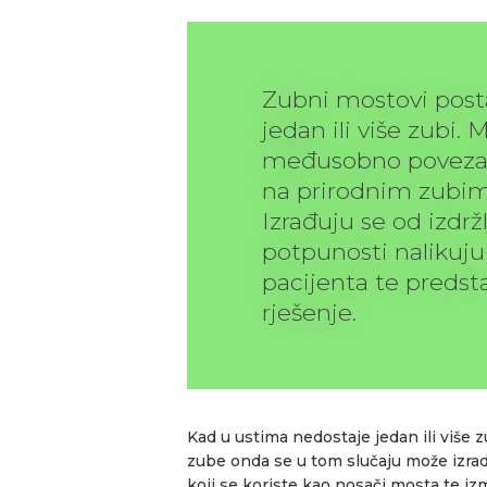
Zubni mostovi posta
jedan ili više zubi. 
međusobno povezani
na prirodnim zubima
Izrađuju se od izdržl
potpunosti nalikuju 
pacijenta te predsta
rješenje.
Kad u ustima nedostaje jedan ili više
zube onda se u tom slučaju može izra
koji se koriste kao nosači mosta te 