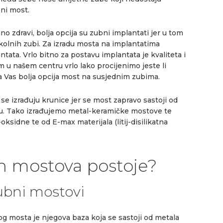
bni most.
no zdravi, bolja opcija su zubni implantati jer u tom
olnih zubi. Za izradu mosta na implantatima
tata. Vrlo bitno za postavu implantata je kvaliteta i
m u našem centru vrlo lako procijenimo jeste li
za Vas bolja opcija most na susjednim zubima.
h se izrađuju krunice jer se most zapravo sastoji od
inu. Tako izrađujemo metal-keramičke mostove te
sidne te od E-max materijala (litij-disilikatna
ih mostova postoje?
ubni mostovi
g mosta je njegova baza koja se sastoji od metala