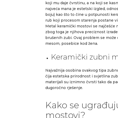
koji mu daje čvrstinu, a na koji se k
najveća mana je estetski izgled, odnos
boju) kao što to čine u potpunosti ke
rub koji procesom starenja postane vi
Metal keramički mostovi se najčešće
zbog toga je njihova preciznost izrad
brušenih zubi. Ovaj problem se može 
mesom, posebice kod žena.
Keramički zubni m
Najvažnija osobina ovakvog tipa zubnog
čija estetska prirodnost i svjetlina zubi
materijali su iznimno čvrsti tako da pa
dugoročno rješenje.
Kako se ugrađuju
mostovi?