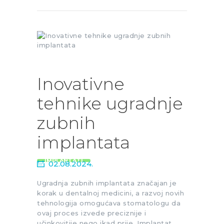
Inovativne
tehnike ugradnje
zubnih
implantata
IMPLANTATI
02.08.2024.
Ugradnja zubnih implantata značajan je
korak u dentalnoj medicini, a razvoj novih
tehnologija omogućava stomatologu da
ovaj proces izvede preciznije i
učinkovitije nego ikad prije. Implantat