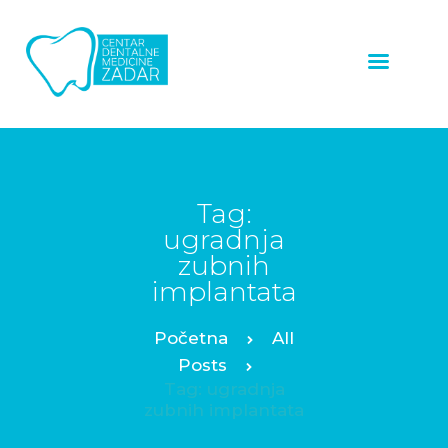
ZUBNI
IMPLANTATI
LJUSKICE ZA ZUBE
ZUBNE KRUNICE
Tag:
ugradnja
ALL ON 4™
zubnih
PROTOKOL
implantata
OSTALE USLUGE
All
NAŠI RADOVI
Posts
O NAMA
Tag: ugradnja
zubnih implantata
CJENIK