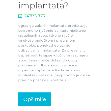
implantata?
IMPLANTATI
24.03.2025.
Ugradnja zubnih implantata predstavlja
suvremeno rješenje za nadomještanje
izgubljenih zuba. Iako je riječ o
visokotehnološkom i preciznom
postupku, ponekad dolazi do
odbacivanja implantata. Za prevenciju i
uspješnost terapije ključno je razumjeti
zbog čega uopće dolazi do ovog
problema. Uloga kosti u procesu
ugradnje implantata Kada se zubni
implantat postavlja, neophodno je da se
pravilno postavi u kost te s…
Opširnije