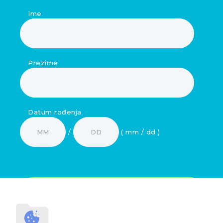
Ime
Prezime
Datum rođenja
/
( mm / dd )