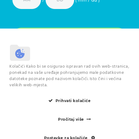
Odjaviti se možete u svakome trenutku. Pročitajte više o
Kolačići Kako bi se osigurao ispravan rad ovih web-stranica,
načinu na koji se koriste Vaši podaci na
poveznici
.
ponekad na vaše uređaje pohranjujemo male podatkovne
datoteke poznate pod nazivom kolačići. Isto čini i većina
velikih web-mjesta.
Prihvati kolačiće
© 2024 Centar dentalne
medicine Zadar
Pročitaj više
Postavke za kolačiće