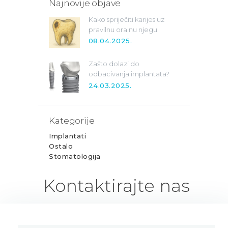
Najnovije objave
Kako spriječiti karijes uz
pravilnu oralnu njegu
08.04.2025.
Zašto dolazi do
odbacivanja implantata?
24.03.2025.
Kategorije
Implantati
Ostalo
Stomatologija
Kontaktirajte nas