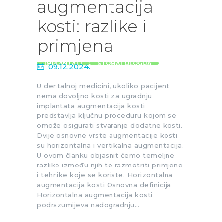
augmentacija
kosti: razlike i
primjena
IMPLANTATI
STOMATOLOGIJA
09.12.2024.
U dentalnoj medicini, ukoliko pacijent
nema dovoljno kosti za ugradnju
implantata augmentacija kosti
predstavlja ključnu proceduru kojom se
omože osigurati stvaranje dodatne kosti.
Dvije osnovne vrste augmentacije kosti
su horizontalna i vertikalna augmentacija.
U ovom članku objasnit ćemo temeljne
razlike između njih te razmotriti primjene
i tehnike koje se koriste. Horizontalna
augmentacija kosti Osnovna definicija
Horizontalna augmentacija kosti
podrazumijeva nadogradnju…