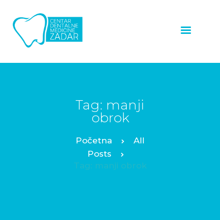
ZUBNI
IMPLANTATI
LJUSKICE ZA ZUBE
ZUBNE KRUNICE
Tag: manji
obrok
ALL ON 4™
PROTOKOL
All
OSTALE USLUGE
Posts
Tag: manji obrok
NAŠI RADOVI
O NAMA
CJENIK