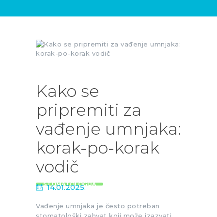
DENTALNIH
USLUGA
BLOG
KONTAKT
Kako se
pripremiti za
vađenje umnjaka:
korak-po-korak
vodič
STOMATOLOGIJA
14.01.2025.
Vađenje umnjaka je često potreban
stomatološki zahvat koji može izazvati