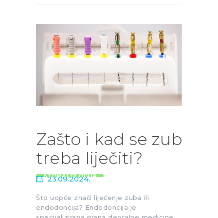
Zašto i kad se zub
treba liječiti?
STOMATOLOGIJA
23.09.2024.
Što uopće znači liječenje zuba ili
endodoncija? Endodoncija je
specijalizirana grana dentalne medicine