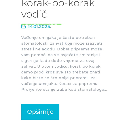
korak-po-korak
vodič
STOMATOLOGIJA
14.01.2025.
Vađenje umnjaka je često potreban
stomatološki zahvat koji može izazvati
stres i nelagodu. Dobra priprema može
vam pomoći da se osjećate smirenije i
sigurnije kada dođe vrijeme za ovaj
zahvat. U ovom vodiču, korak po korak
ćemo proći kroz sve što trebate znati
kako biste se što bolje pripremili za
vađenje umnjaka. Koraci za pripremu
Provjerite stanje zuba kod stomatologa…
Opširnije