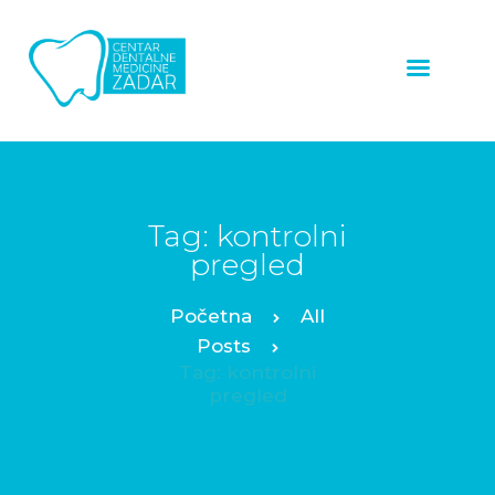
ZUBNI
IMPLANTATI
LJUSKICE ZA ZUBE
ZUBNE KRUNICE
Tag: kontrolni
pregled
ALL ON 4™
PROTOKOL
All
OSTALE USLUGE
Posts
Tag: kontrolni
NAŠI RADOVI
pregled
O NAMA
CJENIK