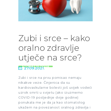
Zubi i srce – kako
oralno zdravlje
utječe na srce?
STOMATOLOGIJA
27.09.2021.
Zubi i srce na prvu pomisao nemaju
nikakve veze. Činjenica da su
kardiovaskularne bolesti još uvijek vodeći
uzrok smrti u svijetu (ako izuzmemo
COVID-19 posljednje dvije godine)
ponukala me je da ja kao stomatolog
ukažem na povezanost oralnog zdravlja i