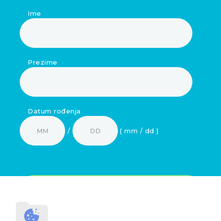
Ime
Prezime
Datum rođenja
/
( mm / dd )