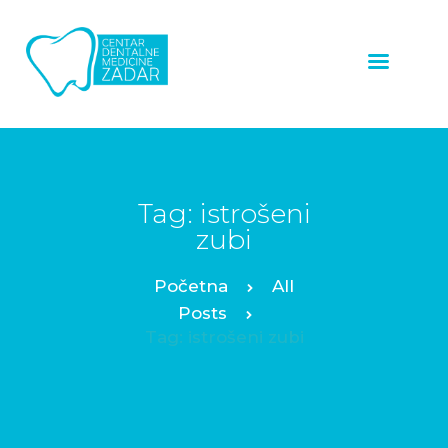
ZUBNI
IMPLANTATI
LJUSKICE ZA ZUBE
ZUBNE KRUNICE
Tag: istrošeni
zubi
ALL ON 4™
PROTOKOL
All
OSTALE USLUGE
Posts
Tag: istrošeni zubi
NAŠI RADOVI
O NAMA
CJENIK