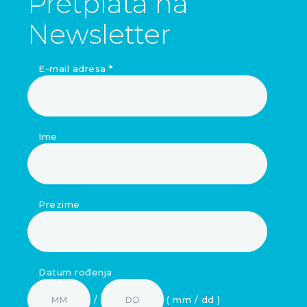
Pretplata na
Newsletter
E-mail adresa
*
Ime
Prezime
Datum rođenja
/
( mm / dd )