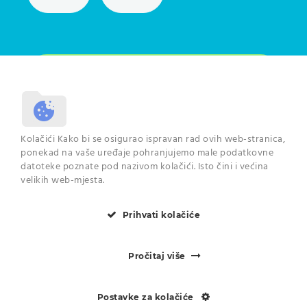
Odjaviti se možete u svakome trenutku. Pročitajte više o
Kolačići Kako bi se osigurao ispravan rad ovih web-stranica,
načinu na koji se koriste Vaši podaci na
poveznici
.
ponekad na vaše uređaje pohranjujemo male podatkovne
datoteke poznate pod nazivom kolačići. Isto čini i većina
velikih web-mjesta.
Prihvati kolačiće
© 2024 Centar dentalne
medicine Zadar
Pročitaj više
Postavke za kolačiće