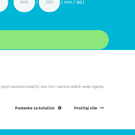
/
( mm / dd )
aši podaci na
poveznici
.
d nazivom kolačići. Isto čini i većina velikih web-mjesta.
 2024 Centar dentalne medicine Zadar
Postavke za kolačiće
Pročitaj više