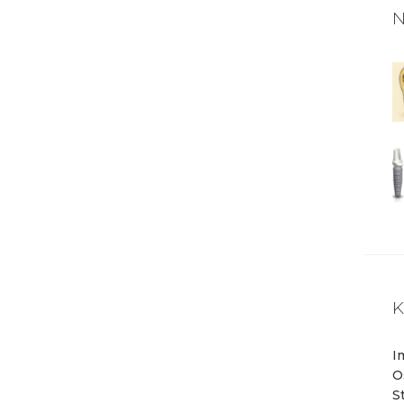
KONTAKT
N
K
I
O
S