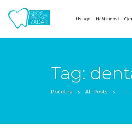
Usluge
Naši radovi
Cje
Tag: dent
All Posts
Tag: