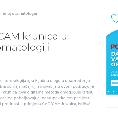
OSTALE USLUGE
NAŠI RADOVI
CAM krunica u
O NAMA
matologiji
CJENIK
DENTALNIH
, tehnologija igra ključnu ulogu u unapređenju
dna od najznačajnijih inovacija u ovom području je
USLUGA
i krunica. Ova digitalna metoda omogućuje izradu
načajno poboljšavajući postupak kojem pacijenti
BLOG
i prednosti i primjenu CAD/CAM krunica, ističući