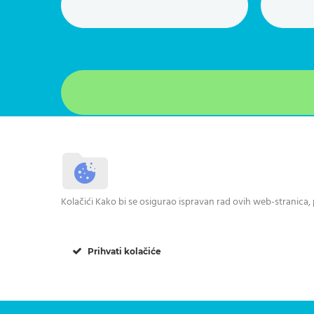
Odjaviti se možete u s
Kolačići Kako bi se osigurao ispravan rad ovih web-stranica
Prihvati kolačiće
Nazovite nas