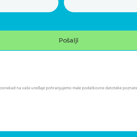
vakome trenutku. Pročitajte više o načinu na koji se koriste V
, ponekad na vaše uređaje pohranjujemo male podatkovne datoteke poznate po
©