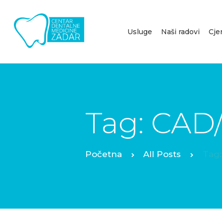
Usluge
Naši radovi
Cje
Tag: CAD
All Posts
Tag: