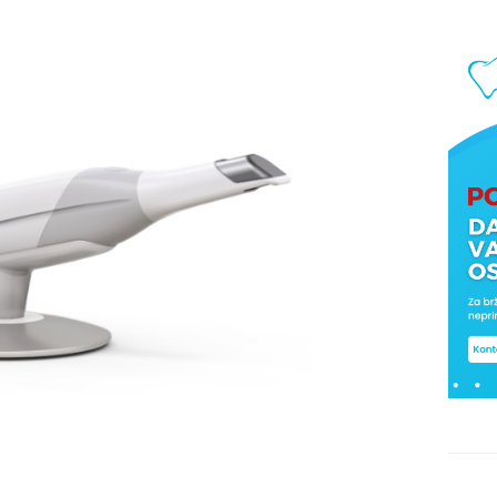
OSTALE USLUGE
NAŠI RADOVI
O NAMA
CJENIK
DENTALNIH
USLUGA
BLOG