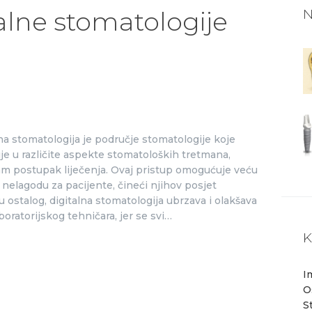
KONTAKT
N
alne stomatologije
na stomatologija je područje stomatologije koje
je u različite aspekte stomatoloških tretmana,
 sam postupak liječenja. Ovaj pristup omogućuje veću
nelagodu za pacijente, čineći njihov posjet
 ostalog, digitalna stomatologija ubrzava i olakšava
oratorijskog tehničara, jer se svi…
K
I
O
S