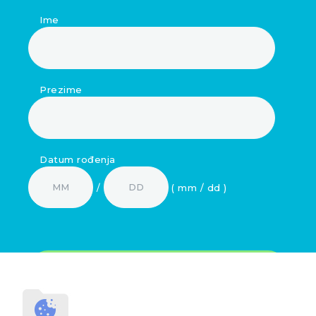
Ime
Prezime
Datum rođenja
/
( mm / dd )