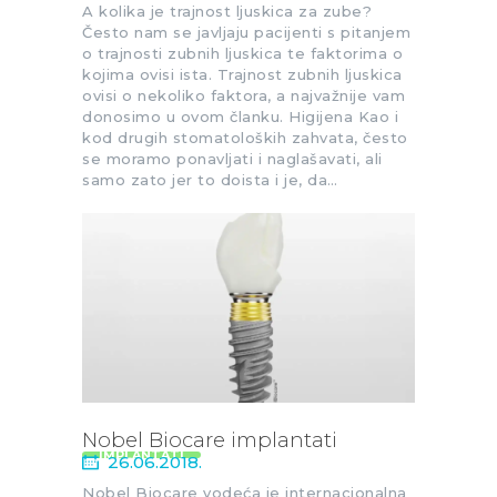
A kolika je trajnost ljuskica za zube?
Često nam se javljaju pacijenti s pitanjem
o trajnosti zubnih ljuskica te faktorima o
kojima ovisi ista. Trajnost zubnih ljuskica
ovisi o nekoliko faktora, a najvažnije vam
donosimo u ovom članku. Higijena Kao i
kod drugih stomatoloških zahvata, često
se moramo ponavljati i naglašavati, ali
samo zato jer to doista i je, da…
Nobel Biocare implantati
IMPLANTATI
26.06.2018.
Nobel Biocare vodeća je internacionalna