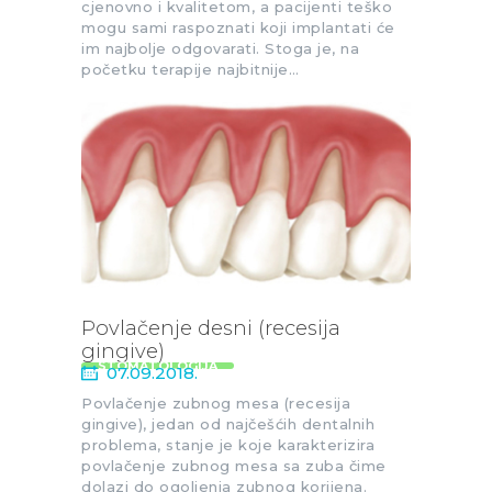
cjenovno i kvalitetom, a pacijenti teško
mogu sami raspoznati koji implantati će
im najbolje odgovarati. Stoga je, na
početku terapije najbitnije…
Povlačenje desni (recesija
gingive)
STOMATOLOGIJA
07.09.2018.
Povlačenje zubnog mesa (recesija
gingive), jedan od najčešćih dentalnih
problema, stanje je koje karakterizira
povlačenje zubnog mesa sa zuba čime
dolazi do ogoljenja zubnog korijena.