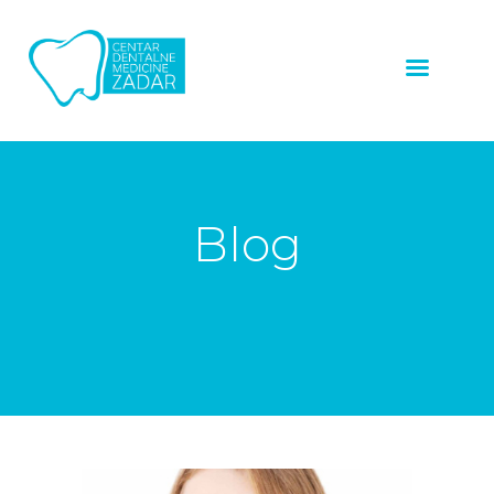
ZUBNI
IMPLANTATI
LJUSKICE ZA ZUBE
ZUBNE KRUNICE
Blog
ALL ON 4™
PROTOKOL
OSTALE USLUGE
NAŠI RADOVI
O NAMA
CJENIK