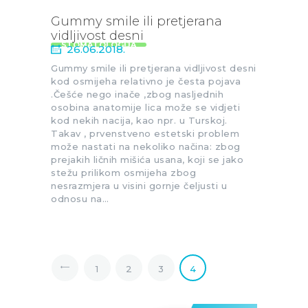
Gummy smile ili pretjerana
vidljivost desni
STOMATOLOGIJA
26.06.2018.
Gummy smile ili pretjerana vidljivost desni
kod osmijeha relativno je česta pojava
.Češće nego inače ,zbog nasljednih
osobina anatomije lica može se vidjeti
kod nekih nacija, kao npr. u Turskoj.
Takav , prvenstveno estetski problem
može nastati na nekoliko načina: zbog
prejakih ličnih mišića usana, koji se jako
stežu prilikom osmijeha zbog
nesrazmjera u visini gornje čeljusti u
odnosu na…
Brojevi
PAGE
1
<
PAGE
2
PAGE
3
PAGE
4
stranica