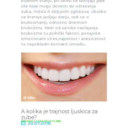
budnom stanju, pri čemu se razvijaju jake
sile koje mogu dovesti do oštećenja
zuba, mišića ili čeljusnih zglobova. Ukoliko
se kretnje javljaju danju, radi se o
bruksomaniji, odnosno dnevnom
bruksizmu. Neki od uzroka nastajanja
bruksizma su psihički faktori, ponajviše
emocionalni stres,napetost i anksioznost
te neprikladni kontakti između…
A kolika je trajnost ljuskica za
zube?
STOMATOLOGIJA
20.07.2018.