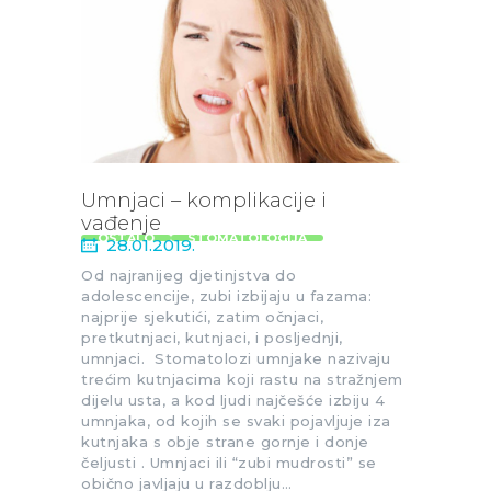
DENTALNIH
USLUGA
BLOG
KONTAKT
Umnjaci – komplikacije i
vađenje
OSTALO
STOMATOLOGIJA
28.01.2019.
Od najranijeg djetinjstva do
adolescencije, zubi izbijaju u fazama:
najprije sjekutići, zatim očnjaci,
pretkutnjaci, kutnjaci, i posljednji,
umnjaci. Stomatolozi umnjake nazivaju
trećim kutnjacima koji rastu na stražnjem
dijelu usta, a kod ljudi najčešće izbiju 4
umnjaka, od kojih se svaki pojavljuje iza
kutnjaka s obje strane gornje i donje
čeljusti . Umnjaci ili “zubi mudrosti” se
obično javljaju u razdoblju…