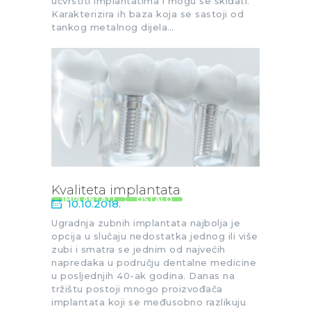
učvrstiti implantatima i mogu se skidati.
Karakterizira ih baza koja se sastoji od
tankog metalnog dijela…
Kvaliteta implantata
IMPLANTATI
OSTALO
10.10.2018.
Ugradnja zubnih implantata najbolja je
opcija u slučaju nedostatka jednog ili više
zubi i smatra se jednim od najvećih
napredaka u području dentalne medicine
u posljednjih 40-ak godina. Danas na
tržištu postoji mnogo proizvođača
implantata koji se međusobno razlikuju