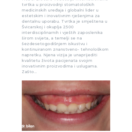
tvrtka u proizvodnji stomatoloških
medicinskih uređaja i globalni lider u
estetskim i inovativnim rješenjima za
dentalnu uporabu. Tvrtka je smještena u
Švicarskoj i okuplja 2500
interdisciplinarnih i vještih zaposlenika
širom svijeta, a temelji se na
šezdesetogodišnjem iskustvu i
kontinuiranom znanstveno- tehnološkom
napretku. Njena vizija je unaprijediti
kvalitetu života pacijenata svojim
inovativnim proizvodima i uslugama.
Zašto…